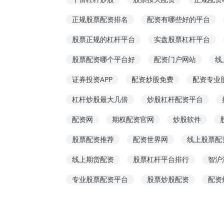
正规股票配资排名
配资有哪些好的平台
股票正规的杠杆平台
实盘股票杠杆平台
股票配资哪个平台好
配资门户网站
线
证券投资APP
配资炒股免费
配资专业
杠杆炒股最大几倍
炒股杠杆配资平台
配资网
期权配资官网
炒股软件
股票配资推荐
配资世界网
线上股票配
线上期货配资
股票杠杆平台排行
智沪
专业股票配资平台
股票炒股配资
配资