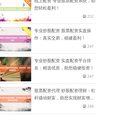
线上配资 专业股票配资系统，助
您轻松盈利！
252
专业炒股配资 股票配资实盘操
作：真实交易，稳健盈利！
247
专业炒股配资 实盘配资平台排
名：精选优质，助您稳健投资！
247
股票配资代理 炒股配资理财：杠
杆撬动财富，助您实现财富增
值！
244