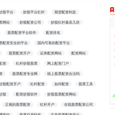
炒股平台
炒股平台杠杆
期货配资利息
票网站
炒股配资公司
炒股杠杆最高几倍
股票配资平台软件
配资排名
票配资安全的平台
国内可靠的配资平台
股票配资开户
证券配资网站
配资网站
配资
杠杆炒股股票
网上配资门户
资
股票配资专业网
线上股票配资合法吗
炒股配资开户
杠杆配资
如何配资
股票工具
炒股
配资炒股软件
炒股股票配资网站
-
正规的股票配资
杠杆开户
在线股票配资公司
哪家好
股票交易软件
实盘股票配资平台