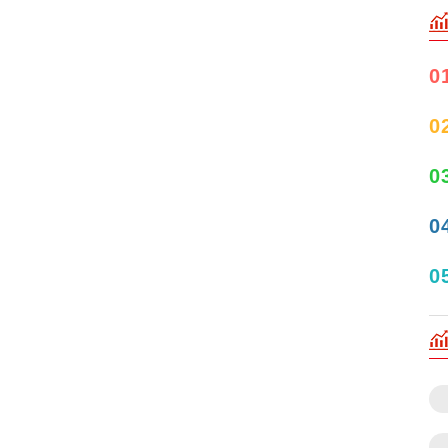
0
0
0
0
0