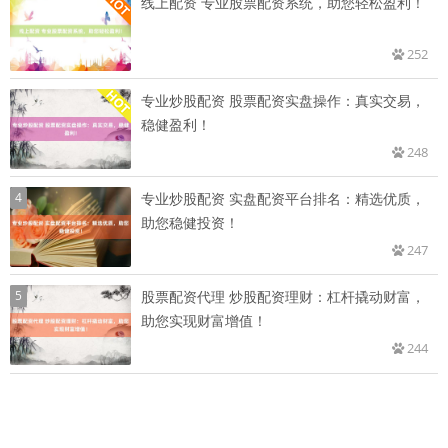
线上配资 专业股票配资系统，助您轻松盈利！
252
专业炒股配资 股票配资实盘操作：真实交易，
稳健盈利！
248
4
专业炒股配资 实盘配资平台排名：精选优质，
助您稳健投资！
247
5
股票配资代理 炒股配资理财：杠杆撬动财富，
助您实现财富增值！
244