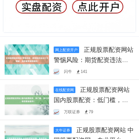
正规股票配资网站
网上配资开户
警惕风险：期货配资违法行
为揭秘，投资者需谨慎避
闪牛
141
坑！
正规股票配资网站
在线配资网
国内股票配资：低门槛，高
杠杆，助您掘金股市！
万联证券
79
正规股票配资网站 中
大牛证券