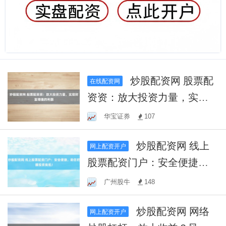
炒股配资网 股票配
在线配资网
资资：放大投资力量，实现
财富增值的利器
华宝证券
107
炒股配资网 线上
网上配资开户
股票配资门户：安全便捷，
助您把握投资良机！
广州股牛
148
炒股配资网 网络
网上配资开户