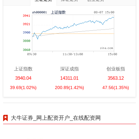
上证指数
深证成指
创业板指
3940.04
14311.01
3563.12
39.69
(1.02%)
200.89
(1.42%)
47.56
(1.35%)
大牛证券_网上配资开户_在线配资网