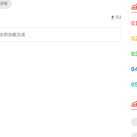
络炒股
151
0
全部加载完成
0
0
0
0