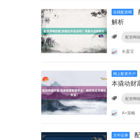
在线配资网
解析
配资网
长盈宝
网上配资开户
本撬动财
配资网
A+策略
配
大牛证券