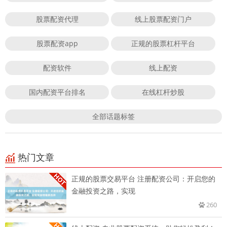
股票配资代理
线上股票配资门户
股票配资app
正规的股票杠杆平台
配资软件
线上配资
国内配资平台排名
在线杠杆炒股
全部话题标签
热门文章
正规的股票交易平台 注册配资公司：开启您的
金融投资之路，实现
260