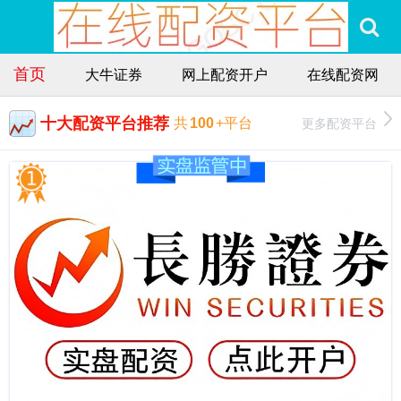
首页
大牛证券
网上配资开户
在线配资网
十大配资平台推荐
更多配资平台
共
100
+平台