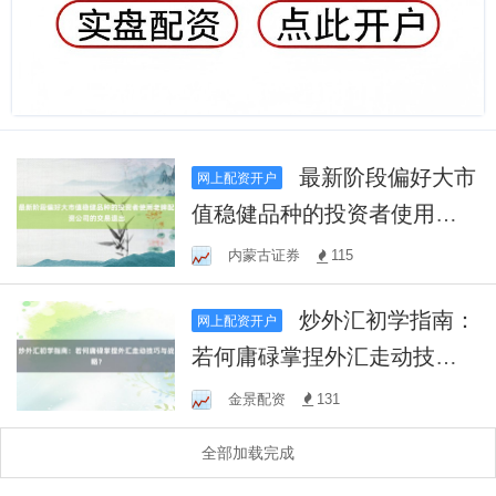
最新阶段偏好大市
网上配资开户
值稳健品种的投资者使用老
牌配资公司的交易退出
内蒙古证券
115
炒外汇初学指南：
网上配资开户
若何庸碌掌捏外汇走动技巧
与战略？
金景配资
131
全部加载完成