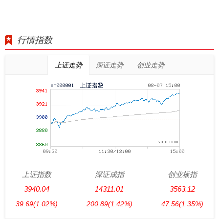
行情指数
上证走势
深证走势
创业走势
上证指数
深证成指
创业板指
3940.04
14311.01
3563.12
39.69
(1.02%)
200.89
(1.42%)
47.56
(1.35%)