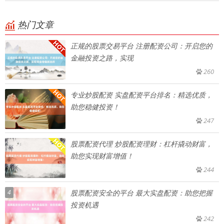
热门文章
正规的股票交易平台 注册配资公司：开启您的
金融投资之路，实现
260
专业炒股配资 实盘配资平台排名：精选优质，
助您稳健投资！
247
股票配资代理 炒股配资理财：杠杆撬动财富，
助您实现财富增值！
244
4
股票配资安全的平台 最大实盘配资：助您把握
投资机遇
242