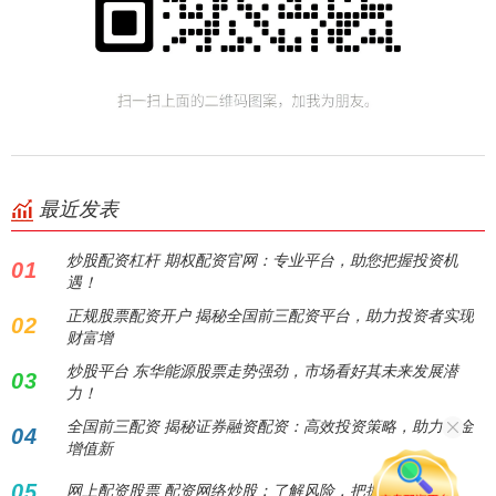
最近发表
炒股配资杠杆 期权配资官网：专业平台，助您把握投资机
01
遇！
正规股票配资开户 揭秘全国前三配资平台，助力投资者实现
02
财富增
炒股平台 东华能源股票走势强劲，市场看好其未来发展潜
03
力！
全国前三配资 揭秘证券融资配资：高效投资策略，助力资金
04
增值新
05
网上配资股票 配资网络炒股：了解风险，把握机遇