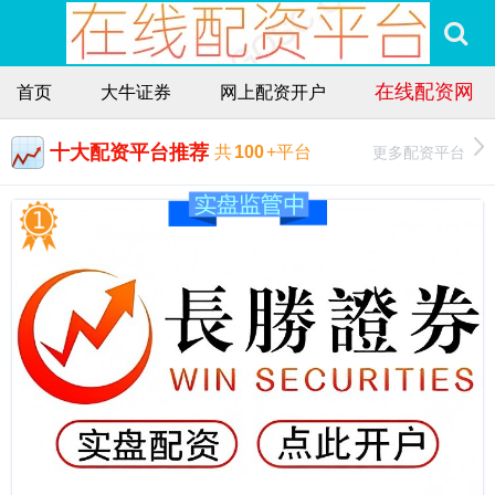
在线配资网
首页
大牛证券
网上配资开户
十大配资平台推荐
更多配资平台
共
100
+平台