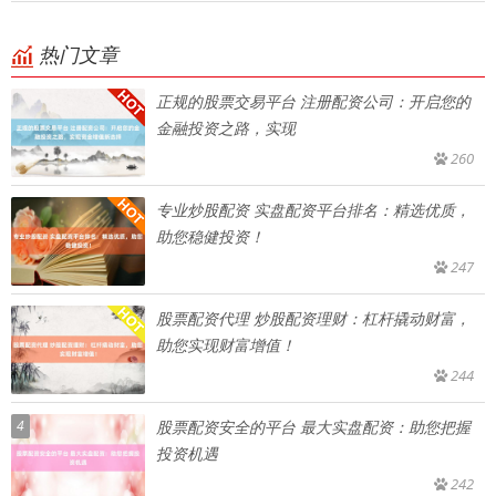
热门文章
正规的股票交易平台 注册配资公司：开启您的
金融投资之路，实现
260
专业炒股配资 实盘配资平台排名：精选优质，
助您稳健投资！
247
股票配资代理 炒股配资理财：杠杆撬动财富，
助您实现财富增值！
244
4
股票配资安全的平台 最大实盘配资：助您把握
投资机遇
242