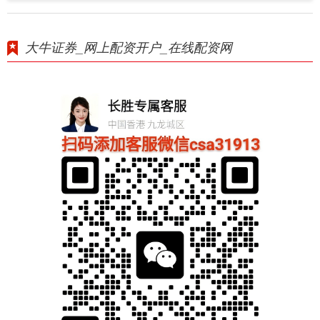
大牛证券_网上配资开户_在线配资网