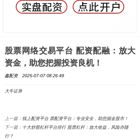
股票网络交易平台 配资配融：放大
资金，助您把握投资良机！
鑫配资
2025-07-07 08:26:49
大牛证券
线上配资平台 票配资平台：专业安全，助您掘金股市！
上一篇：
十大炒股杠杆平台排行 股票杠杆：放大收益，风险亦随
下一篇：
行？