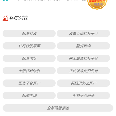
标签列表
配资炒股
股票百倍杠杆平台
杠杆炒股股票
配资查询
配资论坛
网上股票杠杆平台
十倍杠杆炒股
正规股票配资公司
配资平台开户
买股票怎么开户
配资咨询
配资平台网址
全部话题标签